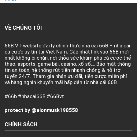
VỀ CHÚNG TÔI
66B VT website đại lý chính thức nhà cái 66B – nhà cái
cá cược uy tín tại Việt Nam. Cập nhật link vào 66B mới
nhất không bị chặn, nơi thỏa sức khám phá cá cược thể
thao, esports, game bài, casino, xổ số,… Bảo mật thông
tin an toàn, hệ thống rút tiền nhanh chóng & hỗ trợ
tuyến 24/7. Tham gia nhận ưu đãi, tiền cược miễn phí
và hàng nghìn khuyến mãi hấp dẫn từ nhà cái 66B.
#66b #nhacai66B #66Bvt
protect by @elonmusk198558
CHÍNH SÁCH