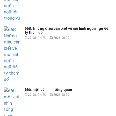
66B: Những điều cần biết về mô hình ngôn ngữ 66
tỷ tham số
22:08: CHIỀU
2026-08-09
66b: một cái nhìn tổng quan
22:08: CHIỀU
2026-08-09