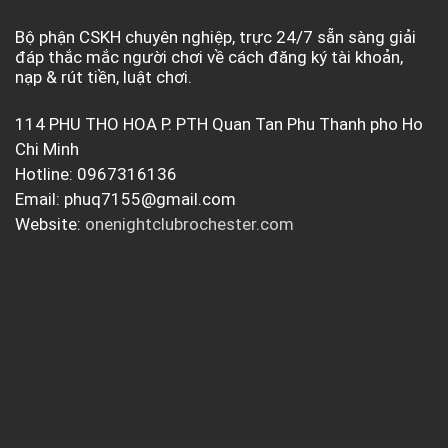
Bộ phận CSKH chuyên nghiệp, trực 24/7 sẵn sàng giải
đáp thắc mắc người chơi về cách đăng ký tài khoản,
nạp & rút tiền, luật chơi.
114 PHU THO HOA P. PTH Quan Tan Phu Thanh pho Ho
Chi Minh
Hotline: 0967316136
Email:
phuq7155@gmail.com
Website:
onenightclubrochester.com