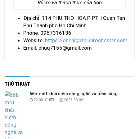
Rủi ro và thách thức của 66b
Địa chỉ: 114 PHU THO HOA P. PTH Quan Tan
Phu Thanh pho Ho Chi Minh
Phone: 0967316136
Website:
https://onenightclubrochester.com
Email:
phuq7155@gmail.com
THỦ THUẬT
66b: một khái niệm công nghệ và tiềm năng
22:08: CHIỀU
2026-08-09