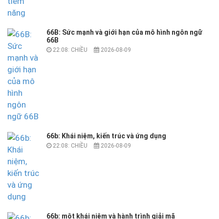
66B: Sức mạnh và giới hạn của mô hình ngôn ngữ
66B
22:08: CHIỀU
2026-08-09
66b: Khái niệm, kiến trúc và ứng dụng
22:08: CHIỀU
2026-08-09
66b: một khái niệm và hành trình giải mã