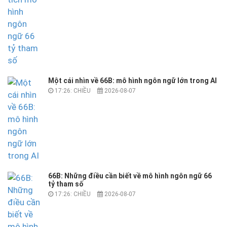
Một cái nhìn về 66B: mô hình ngôn ngữ lớn trong AI
17:26: CHIỀU
2026-08-07
66B: Những điều cần biết về mô hình ngôn ngữ 66
tỷ tham số
17:26: CHIỀU
2026-08-07