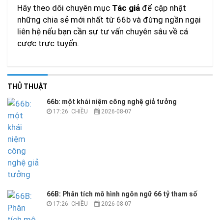
Hãy theo dõi chuyên mục
Tác giả
để cập nhật
những chia sẻ mới nhất từ 66b và đừng ngần ngại
liên hệ nếu bạn cần sự tư vấn chuyên sâu về cá
cược trực tuyến.
THỦ THUẬT
66b: một khái niệm công nghệ giả tưởng
17:26: CHIỀU
2026-08-07
66B: Phân tích mô hình ngôn ngữ 66 tỷ tham số
17:26: CHIỀU
2026-08-07