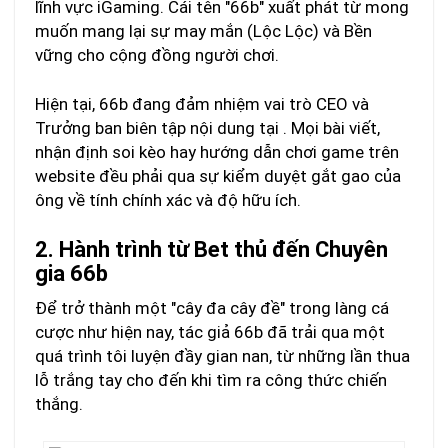
lĩnh vực iGaming. Cái tên "66b" xuất phát từ mong
muốn mang lại sự may mắn (Lộc Lộc) và Bền
vững cho cộng đồng người chơi.
Hiện tại, 66b đang đảm nhiệm vai trò CEO và
Trưởng ban biên tập nội dung tại
. Mọi bài viết,
nhận định soi kèo hay hướng dẫn chơi game trên
website đều phải qua sự kiểm duyệt gắt gao của
ông về tính chính xác và độ hữu ích.
2. Hành trình từ Bet thủ đến Chuyên
gia 66b
Để trở thành một "cây đa cây đề" trong làng cá
cược như hiện nay, tác giả 66b đã trải qua một
quá trình tôi luyện đầy gian nan, từ những lần thua
lỗ trắng tay cho đến khi tìm ra công thức chiến
thắng.