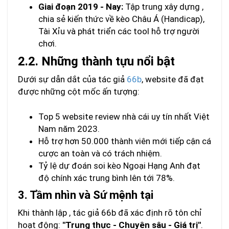
Giai đoạn 2019 - Nay:
Tập trung xây dựng
,
chia sẻ kiến thức về kèo Châu Á (Handicap),
Tài Xỉu và phát triển các tool hỗ trợ người
chơi.
2.2. Những thành tựu nổi bật
Dưới sự dẫn dắt của tác giả
66b
, website
đã đạt
được những cột mốc ấn tượng:
Top 5 website review nhà cái uy tín nhất Việt
Nam năm 2023.
Hỗ trợ hơn 50.000 thành viên mới tiếp cận cá
cược an toàn và có trách nhiệm.
Tỷ lệ dự đoán soi kèo Ngoại Hạng Anh đạt
độ chính xác trung bình lên tới 78%.
3. Tầm nhìn và Sứ mệnh tại
Khi thành lập
, tác giả 66b đã xác định rõ tôn chỉ
hoạt động:
"Trung thực - Chuyên sâu - Giá trị"
.