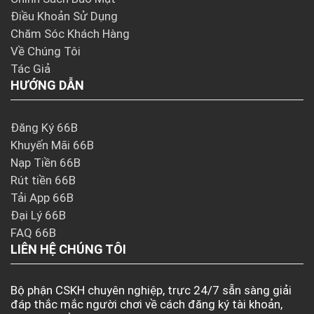
Điều Khoản Sử Dụng
Chăm Sóc Khách Hàng
Về Chúng Tôi
Tác Giả
HƯỚNG DẪN
Đăng Ký 66B
Khuyến Mãi 66B
Nạp Tiền 66B
Rút tiền 66B
Tải App 66B
Đại Lý 66B
FAQ 66B
LIÊN HỆ CHÚNG TÔI
Bộ phận CSKH chuyên nghiệp, trực 24/7 sẵn sàng giải
đáp thắc mắc người chơi về cách đăng ký tài khoản,