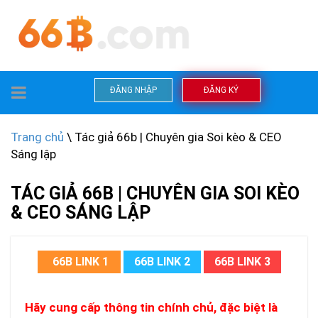
TOGGLE
ĐĂNG NHẬP
ĐĂNG KÝ
NAVIGATION
Trang chủ
\ Tác giả 66b | Chuyên gia Soi kèo & CEO
Sáng lập
TÁC GIẢ 66B | CHUYÊN GIA SOI KÈO
& CEO SÁNG LẬP
66B LINK 1
66B LINK 2
66B LINK 3
Hãy cung cấp thông tin chính chủ, đặc biệt là