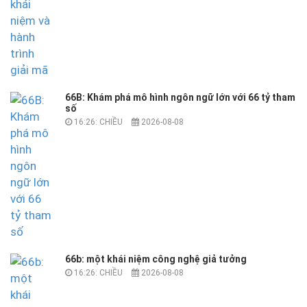
66B: Khám phá mô hình ngôn ngữ lớn với 66 tỷ tham
số
16:26: CHIỀU
2026-08-08
66b: một khái niệm công nghệ giả tưởng
16:26: CHIỀU
2026-08-08