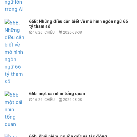
66B: Những điều cần biết về mô hình ngôn ngữ 66
tỷ tham số
16:26: CHIỀU
2026-08-08
66b: một cái nhìn tổng quan
16:26: CHIỀU
2026-08-08
66b: Khái niệm, nguồn gốc và tác động