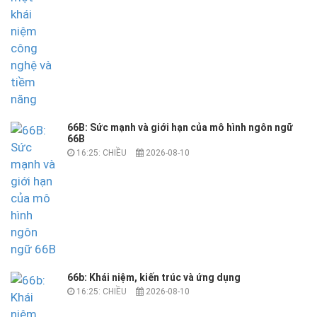
66B: Sức mạnh và giới hạn của mô hình ngôn ngữ
66B
16:25: CHIỀU
2026-08-10
66b: Khái niệm, kiến trúc và ứng dụng
16:25: CHIỀU
2026-08-10