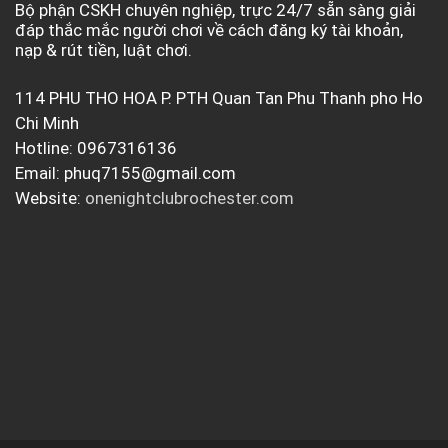
Bộ phận CSKH chuyên nghiệp, trực 24/7 sẵn sàng giải
đáp thắc mắc người chơi về cách đăng ký tài khoản,
nạp & rút tiền, luật chơi.
114 PHU THO HOA P. PTH Quan Tan Phu Thanh pho Ho
Chi Minh
Hotline: 0967316136
Email:
phuq7155@gmail.com
Website:
onenightclubrochester.com