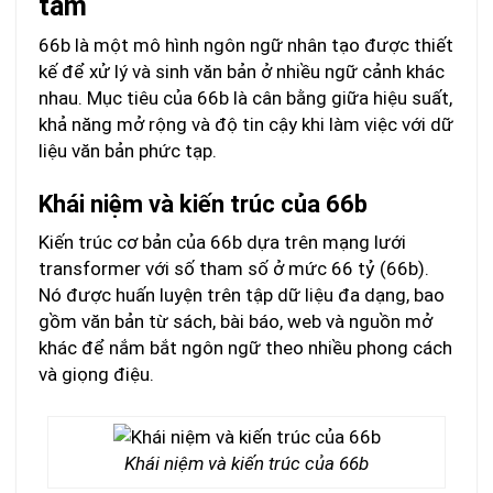
tâm
66b là một mô hình ngôn ngữ nhân tạo được thiết
kế để xử lý và sinh văn bản ở nhiều ngữ cảnh khác
nhau. Mục tiêu của 66b là cân bằng giữa hiệu suất,
khả năng mở rộng và độ tin cậy khi làm việc với dữ
liệu văn bản phức tạp.
Khái niệm và kiến trúc của 66b
Kiến trúc cơ bản của 66b dựa trên mạng lưới
transformer với số tham số ở mức 66 tỷ (66b).
Nó được huấn luyện trên tập dữ liệu đa dạng, bao
gồm văn bản từ sách, bài báo, web và nguồn mở
khác để nắm bắt ngôn ngữ theo nhiều phong cách
và giọng điệu.
Khái niệm và kiến trúc của 66b