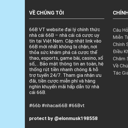
VỀ CHÚNG TÔI
CHÍN
66B VT website đại lý chính thức
Câu Hỏ
nhà cái 66B – nhà cái cá cược uy
Miễn T
tín tại Việt Nam. Cập nhật link vào
Chính 
66B mới nhất không bị chặn, nơi
Điều K
thỏa sức khám phá cá cược thể
thao, esports, game bài, casino, xổ
Chăm 
số,… Bảo mật thông tin an toàn, hệ
Về Chú
thống rút tiền nhanh chóng & hỗ
Tác Gi
trợ tuyến 24/7. Tham gia nhận ưu
đãi, tiền cược miễn phí và hàng
nghìn khuyến mãi hấp dẫn từ nhà
cái 66B.
#66b #nhacai66B #66Bvt
protect by @elonmusk198558