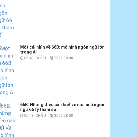
Một cái nhìn về 66B: mô hình ngôn ngữ lớn
trong AI
06:48: CHIỀU
2026-08-08
66B: Những điều cần biết về mô hình ngôn
ngữ 66 tỷ tham số
06:48: CHIỀU
2026-08-08