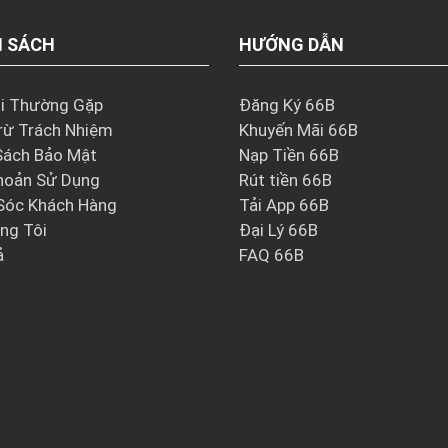
H SÁCH
HƯỚNG DẪN
i Thường Gặp
Đăng Ký 66B
rừ Trách Nhiệm
Khuyến Mãi 66B
Sách Bảo Mật
Nạp Tiền 66B
hoản Sử Dụng
Rút tiền 66B
Sóc Khách Hàng
Tải App 66B
ng Tôi
Đại Lý 66B
ả
FAQ 66B