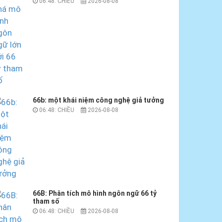
06:48: CHIỀU
2026-08-08
66b: một khái niệm công nghệ giả tưởng
06:48: CHIỀU
2026-08-08
66B: Phân tích mô hình ngôn ngữ 66 tỷ
tham số
06:48: CHIỀU
2026-08-08