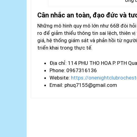
Ứng d
Cân nhắc an toàn, đạo đức và tươ
Những mô hình quy mô lớn như 66B đòi hỏi qu
ro để giảm thiểu thông tin sai lệch, thiên v
giá, hệ thống giám sát và phản hồi từ người
triển khai trong thực tế.
Địa chỉ: 114 PHU THO HOA P. PTH Qua
Phone: 0967316136
Website:
https://onenightclubroches
Email:
phuq7155@gmail.com