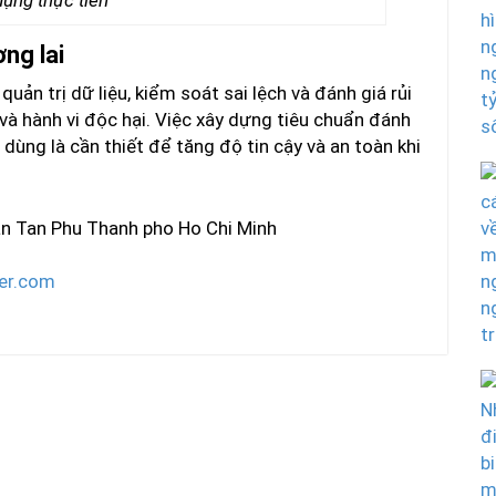
ụng thực tiễn
ng lai
ản trị dữ liệu, kiểm soát sai lệch và đánh giá rủi
ị và hành vi độc hại. Việc xây dựng tiêu chuẩn đánh
 dùng là cần thiết để tăng độ tin cậy và an toàn khi
n Tan Phu Thanh pho Ho Chi Minh
ter.com