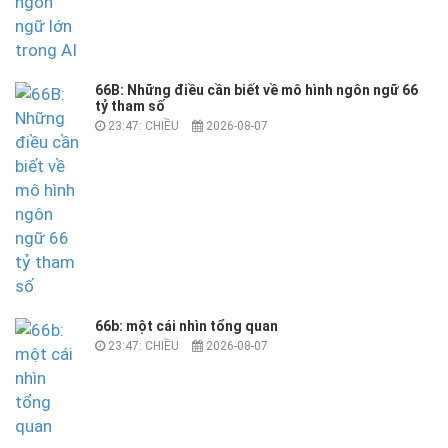
66B: Những điều cần biết về mô hình ngôn ngữ 66
tỷ tham số
23:47: CHIỀU
2026-08-07
66b: một cái nhìn tổng quan
23:47: CHIỀU
2026-08-07