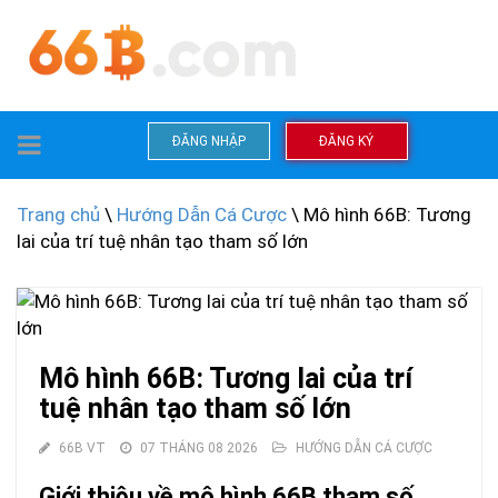
TOGGLE
ĐĂNG NHẬP
ĐĂNG KÝ
NAVIGATION
Trang chủ
\
Hướng Dẫn Cá Cược
\ Mô hình 66B: Tương
lai của trí tuệ nhân tạo tham số lớn
Mô hình 66B: Tương lai của trí
tuệ nhân tạo tham số lớn
66B VT
07 THÁNG 08 2026
HƯỚNG DẪN CÁ CƯỢC
Giới thiệu về mô hình 66B tham số