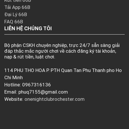
Tải App 66B
Đại Lý 66B
FAQ 66B
LIÊN HỆ CHÚNG TÔI
Bộ phận CSKH chuyên nghiệp, trực 24/7 sẵn sàng giải
đáp thắc mắc người chơi về cách đăng ký tài khoản,
nạp & rút tiền, luật chơi.
114 PHU THO HOA P. PTH Quan Tan Phu Thanh pho Ho
Chi Minh
Hotline: 0967316136
Email:
phuq7155@gmail.com
Website:
onenightclubrochester.com