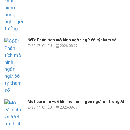
66B: Phân tích mô hình ngôn ngữ 66 tỷ tham số
23:47: CHIỀU
2026-08-07
Một cái nhìn về 66B: mô hình ngôn ngữ lớn trong AI
23:47: CHIỀU
2026-08-07