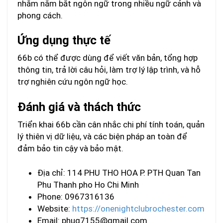
nhằm nắm bắt ngôn ngữ trong nhiều ngữ cảnh và
phong cách.
Ứng dụng thực tế
66b có thể được dùng để viết văn bản, tổng hợp
thông tin, trả lời câu hỏi, làm trợ lý lập trình, và hỗ
trợ nghiên cứu ngôn ngữ học.
Đánh giá và thách thức
Triển khai 66b cần cân nhắc chi phí tính toán, quản
lý thiên vị dữ liệu, và các biện pháp an toàn để
đảm bảo tin cậy và bảo mật.
Địa chỉ: 114 PHU THO HOA P. PTH Quan Tan
Phu Thanh pho Ho Chi Minh
Phone: 0967316136
Website:
https://onenightclubrochester.com
Email:
phuq7155@gmail.com