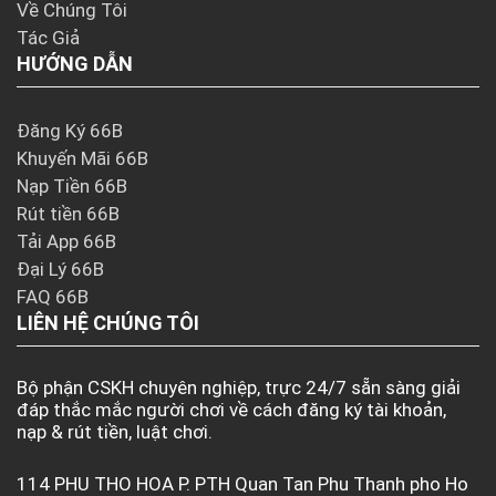
Về Chúng Tôi
Tác Giả
HƯỚNG DẪN
Đăng Ký 66B
Khuyến Mãi 66B
Nạp Tiền 66B
Rút tiền 66B
Tải App 66B
Đại Lý 66B
FAQ 66B
LIÊN HỆ CHÚNG TÔI
Bộ phận CSKH chuyên nghiệp, trực 24/7 sẵn sàng giải
đáp thắc mắc người chơi về cách đăng ký tài khoản,
nạp & rút tiền, luật chơi.
114 PHU THO HOA P. PTH Quan Tan Phu Thanh pho Ho