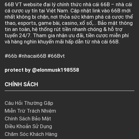
66B VT website đại lý chính thức nhà cái 66B – nhà cái
cá cược uy tín tại Việt Nam. Cập nhật link vào 66B mới
nhất không bị chặn, nơi thỏa sức khám phá cá cược thể
thao, esports, game bài, casino, xổ số,… Bảo mật thông
tin an toàn, hệ thống rút tiền nhanh chóng & hỗ trợ
tuyến 24/7. Tham gia nhận ưu đãi, tiền cược miễn phí
và hàng nghìn khuyến mãi hấp dẫn từ nhà cái 66B.
#66b #nhacai66B #66Bvt
protect by @elonmusk198558
CHÍNH SÁCH
Câu Hỏi Thường Gặp
Miễn Trừ Trách Nhiệm
Chính Sách Bảo Mật
Điều Khoản Sử Dụng
Chăm Sóc Khách Hàng