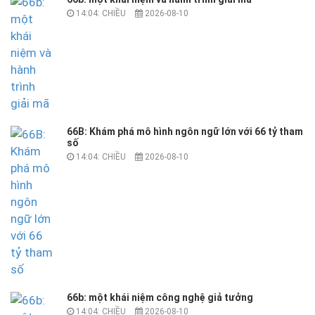
14:04: CHIỀU
2026-08-10
66B: Khám phá mô hình ngôn ngữ lớn với 66 tỷ tham
số
14:04: CHIỀU
2026-08-10
66b: một khái niệm công nghệ giả tưởng
14:04: CHIỀU
2026-08-10