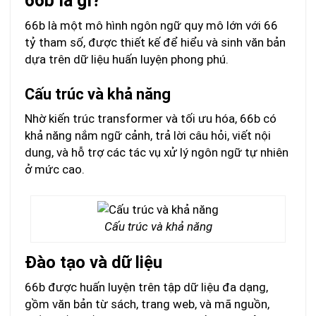
66b là gì?
66b là một mô hình ngôn ngữ quy mô lớn với 66
tỷ tham số, được thiết kế để hiểu và sinh văn bản
dựa trên dữ liệu huấn luyện phong phú.
Cấu trúc và khả năng
Nhờ kiến trúc transformer và tối ưu hóa, 66b có
khả năng nắm ngữ cảnh, trả lời câu hỏi, viết nội
dung, và hỗ trợ các tác vụ xử lý ngôn ngữ tự nhiên
ở mức cao.
Cấu trúc và khả năng
Đào tạo và dữ liệu
66b được huấn luyện trên tập dữ liệu đa dạng,
gồm văn bản từ sách, trang web, và mã nguồn,