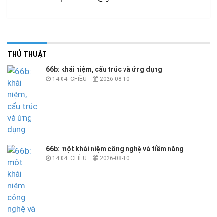
THỦ THUẬT
66b: khái niệm, cấu trúc và ứng dụng
14:04: CHIỀU
2026-08-10
66b: một khái niệm công nghệ và tiềm năng
14:04: CHIỀU
2026-08-10