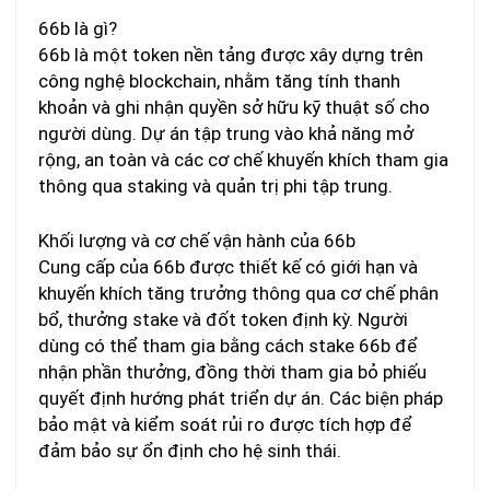
66b là gì?
66b là một token nền tảng được xây dựng trên
công nghệ blockchain, nhằm tăng tính thanh
khoản và ghi nhận quyền sở hữu kỹ thuật số cho
người dùng. Dự án tập trung vào khả năng mở
rộng, an toàn và các cơ chế khuyến khích tham gia
thông qua staking và quản trị phi tập trung.
Khối lượng và cơ chế vận hành của 66b
Cung cấp của 66b được thiết kế có giới hạn và
khuyến khích tăng trưởng thông qua cơ chế phân
bổ, thưởng stake và đốt token định kỳ. Người
dùng có thể tham gia bằng cách stake 66b để
nhận phần thưởng, đồng thời tham gia bỏ phiếu
quyết định hướng phát triển dự án. Các biện pháp
bảo mật và kiểm soát rủi ro được tích hợp để
đảm bảo sự ổn định cho hệ sinh thái.