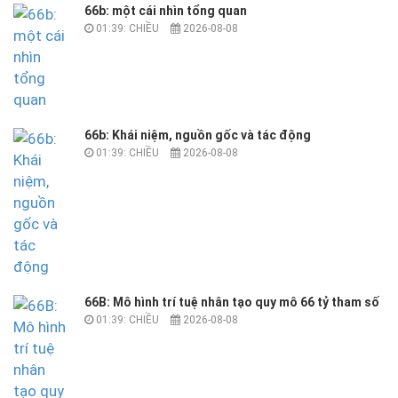
66b: một cái nhìn tổng quan
01:39: CHIỀU
2026-08-08
66b: Khái niệm, nguồn gốc và tác động
01:39: CHIỀU
2026-08-08
66B: Mô hình trí tuệ nhân tạo quy mô 66 tỷ tham số
01:39: CHIỀU
2026-08-08