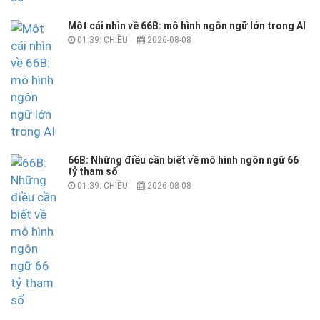
Một cái nhìn về 66B: mô hình ngôn ngữ lớn trong AI
01:39: CHIỀU
2026-08-08
66B: Những điều cần biết về mô hình ngôn ngữ 66
tỷ tham số
01:39: CHIỀU
2026-08-08