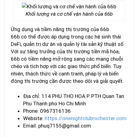
Khối lượng và cơ chế vận hành của 66b
Ứng dụng và tiềm năng thị trường của 66b
66b có thể được áp dụng trong các hệ sinh thái
DeFi, quản trị dự án và quản lý tài sản kỹ thuật số.
Với sự tăng trưởng của thị trường tiền mã hóa,
66b có tiềm năng mở rộng sang các mạng chuỗi
chéo và tích hợp với các giao thức phổ biến. Tuy
nhiên, thách thức về cạnh tranh, pháp lý và biến
động thị trường cần được theo dõi và giải quyết.
Địa chỉ: 114 PHU THO HOA P. PTH Quan Tan
Phu Thanh pho Ho Chi Minh
Phone: 0967316136
Website:
https://onenightclubrochester.com
Email:
phuq7155@gmail.com