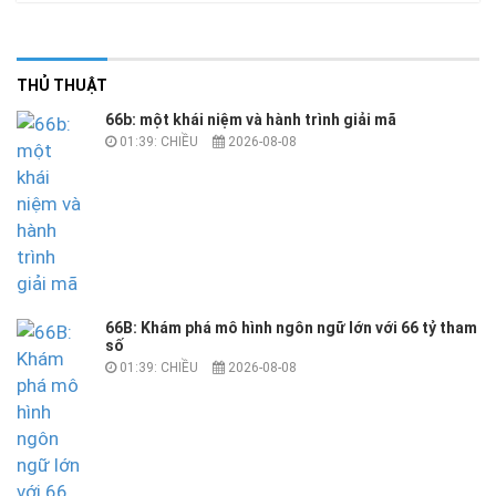
THỦ THUẬT
66b: một khái niệm và hành trình giải mã
01:39: CHIỀU
2026-08-08
66B: Khám phá mô hình ngôn ngữ lớn với 66 tỷ tham
số
01:39: CHIỀU
2026-08-08