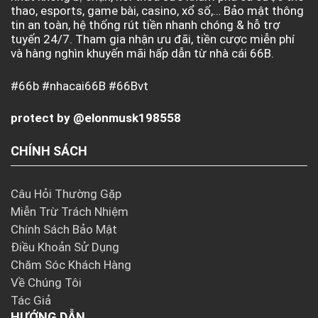
thao, esports, game bài, casino, xổ số,… Bảo mật thông
tin an toàn, hệ thống rút tiền nhanh chóng & hỗ trợ
tuyến 24/7. Tham gia nhận ưu đãi, tiền cược miễn phí
và hàng nghìn khuyến mãi hấp dẫn từ nhà cái 66B.
#66b #nhacai66B #66Bvt
protect by @elonmusk198558
CHÍNH SÁCH
Câu Hỏi Thường Gặp
Miễn Trừ Trách Nhiệm
Chính Sách Bảo Mật
Điều Khoản Sử Dụng
Chăm Sóc Khách Hàng
Về Chúng Tôi
Tác Giả
HƯỚNG DẪN