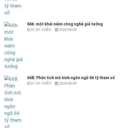
66b: một khái niệm công nghệ giả tưởng
01:39: CHIỀU
2026-08-08
66B: Phân tích mô hình ngôn ngữ 66 tỷ tham số
01:39: CHIỀU
2026-08-08