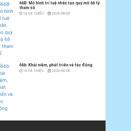
66B: Mô hình trí tuệ nhân tạo quy mô 66 tỷ
tham số
16:04: CHIỀU
2026-08-08
66b: Khái niệm, phát triển và tác động
16:04: CHIỀU
2026-08-08