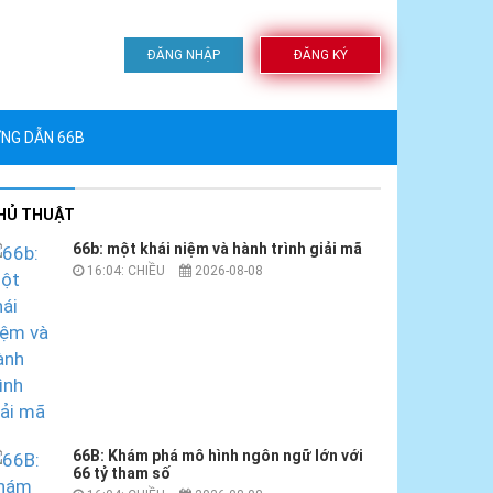
ĐĂNG NHẬP
ĐĂNG KÝ
NG DẪN 66B
HỦ THUẬT
66b: một khái niệm và hành trình giải mã
16:04: CHIỀU
2026-08-08
66B: Khám phá mô hình ngôn ngữ lớn với
66 tỷ tham số