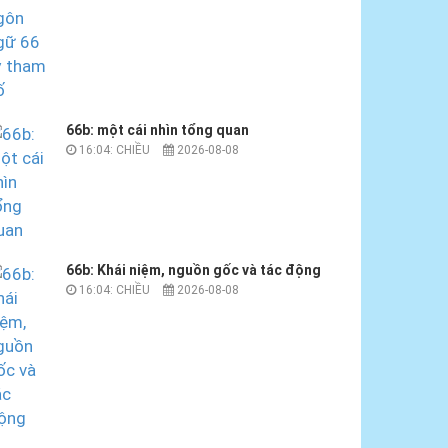
66b: một cái nhìn tổng quan
16:04: CHIỀU
2026-08-08
66b: Khái niệm, nguồn gốc và tác động
16:04: CHIỀU
2026-08-08