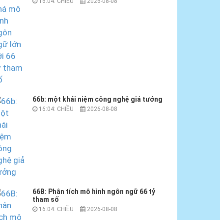
16:04: CHIỀU
2026-08-08
66b: một khái niệm công nghệ giả tưởng
16:04: CHIỀU
2026-08-08
66B: Phân tích mô hình ngôn ngữ 66 tỷ
tham số
16:04: CHIỀU
2026-08-08