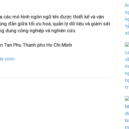
 các mô hình ngôn ngữ khi được thiết kế và vận
ng đắn giữa tối ưu hoá, quản lý dữ liệu và giám sát
ng dụng công nghiệp và nghiên cứu.
n Tan Phu Thanh pho Ho Chi Minh
ter.com