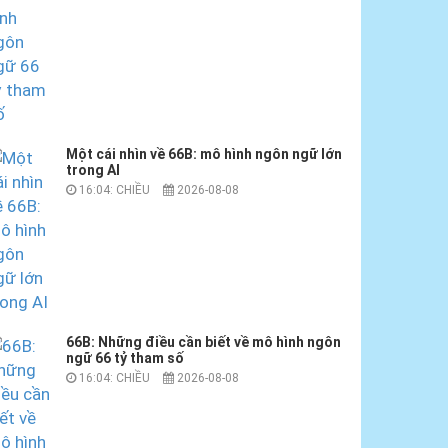
Một cái nhìn về 66B: mô hình ngôn ngữ lớn
trong AI
16:04: CHIỀU
2026-08-08
66B: Những điều cần biết về mô hình ngôn
ngữ 66 tỷ tham số
16:04: CHIỀU
2026-08-08