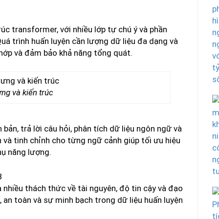
c transformer, với nhiều lớp tự chú ý và phần
á trình huấn luyện cần lượng dữ liệu đa dạng và
khớp và đảm bảo khả năng tổng quát.
ng và kiến trúc
 bản, trả lời câu hỏi, phân tích dữ liệu ngôn ngữ và
n và tinh chỉnh cho từng ngữ cảnh giúp tối ưu hiệu
thụ năng lượng.
B
 nhiều thách thức về tài nguyên, độ tin cậy và đạo
, an toàn và sự minh bạch trong dữ liệu huấn luyện